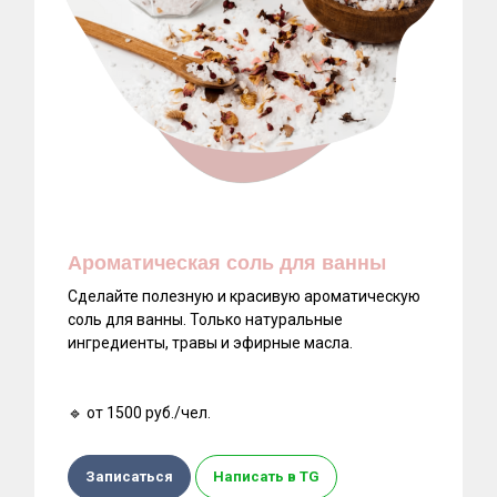
Ароматическая соль для ванны
Сделайте полезную и красивую ароматическую
Дополнительный час аренды ‒ 2500
соль для ванны. Только натуральные
руб.
ингредиенты, травы и эфирные масла.
Аниматор в костюме (1 час) ‒ 5000
руб.
🔹 от 1500 руб./чел.
Шоу мыльных пузырей ‒ 6500 руб.
Бумажное шоу ‒ 6500 руб.
Записаться
Написать в TG
Аквагрим ‒ 5000 руб.