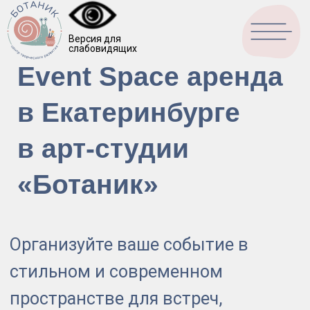
Версия для
слабовидящих
Перезвони
Event Space аренда
в Екатеринбурге
в арт-студии
«Ботаник»
Организуйте ваше событие в
стильном и современном
пространстве для встреч,
корпоративов, творческих
мероприятий и частных
праздников!