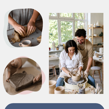
Записаться
Видео-обзор
3
11
750
от
зала
направлений
₽ за занятие