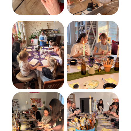
Разработка сайта
Министерство просвещения РФ
Министерство науки и высшего образования РФ
ПРИКАЗ Об утверждении дополнительной
общеобразовательной общеразвивающей
программы
Дополнительная общеобразовательная
общеразвивающая программа