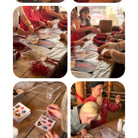
Бесплатный урок
О студии
Направления
Мастера
Контакты
Реквизиты: ООО "Центр Креативного
Развития"
ИНН/КПП 6685231783/668501001
ОГРН 1269600006455
Договор публичной оферты
Пользовательское Соглашение
© 2022-2026 Политика конфиденциальности