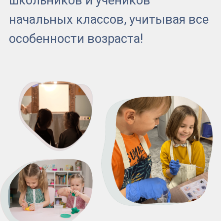
Записаться
3
8
130
кв.м для
зала
мастер-классов
вашего