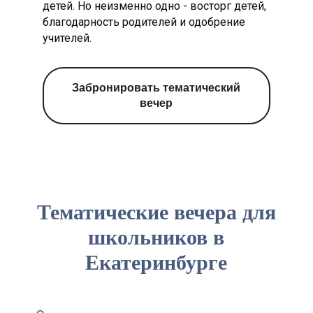
детей. Но неизменно одно - восторг детей,
чел
для группы от 20-30 чел
благодарность родителей и одобрение
800 р/чел для групп до 20 чел
учителей.
Мастер-класс "Лепка
Забронировать тематический
вечер
из глины"
*с обжигом
1,5-2 часа
от 900 рублей/
чел
в зависимости от изделия и
Тематические вечера для
количества участников
школьников в
Екатеринбурге
Роспись деревянной
игрушки или значка