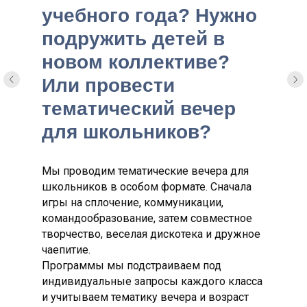
учебного года? Нужно
подружить детей в
новом коллективе?
Или провести
тематический вечер
для школьников?
Мы проводим тематические вечера для
школьников в особом формате. Сначала
игры на сплочение, коммуникации,
Арт-тренинг
командообразование, затем совместное
творчество, веселая дискотека и дружное
«Театральные игры»
чаепитие.
Программы мы подстраиваем под
1 час
индивидуальные запросы каждого класса
и учитываем тематику вечера и возраст
7
00 рублей/