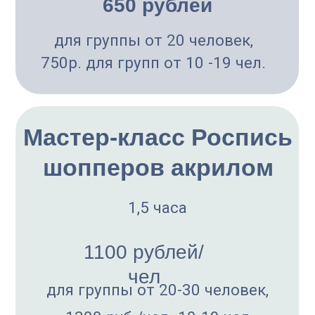
900 рублей/
чел
для группы более 20
человек 1000 р/чел - до 10-
20 человек, 1100 - до 10
человек
Забронировать
мероприятие и узнать
подробности можно
по телефону
+7−999−28−777−55