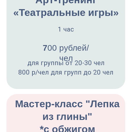
Мастер-класс
"Роспись пряников"
40 минут
800 рублей/
чел
для группы более 20 чел,
950 рублей/чел до 20 человек
Изготовление
теневого театра
1 час (делаем своих героев и
участвуем в театре теней)
800 рублей/
чел
для группы более 20 человек, 900
р/чел - группа 10-20 человек, 1100