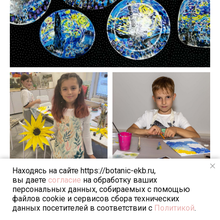
Бесплатный урок
О студии
Направления
Мастера
Контакты
Реквизиты: ООО "Центр Креативного
Развития"
ИНН/КПП 6685231783/668501001
ОГРН 1269600006455
Договор публичной оферты
Пользовательское Соглашение
Находясь на сайте https://botanic-ekb.ru,
© 2022-2026 Политика конфиденциальности
вы даете
согласие
на обработку ваших
персональных данных, собираемых с помощью
Разработка сайта
файлов cookie и сервисов сбора технических
Министерство просвещения РФ
данных посетителей в соответствии с
Политикой
.
Министерство науки и высшего образования РФ