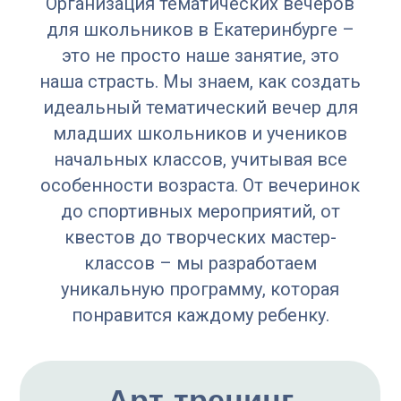
Организация тематических вечеров
30-40 минут
для школьников в Екатеринбурге –
это не просто наше занятие, это
650 рублей
наша страсть. Мы знаем, как создать
для группы от 20 человек,
идеальный тематический вечер для
750р. для групп от 10 -19 чел.
младших школьников и учеников
начальных классов, учитывая все
Мастер-класс Роспись
особенности возраста. От вечеринок
шопперов акрилом
до спортивных мероприятий, от
квестов до творческих мастер-
1,5 часа
классов – мы разработаем
1100 рублей/
уникальную программу, которая
чел
понравится каждому ребенку.
для группы от 20-30 человек,
1300 руб./чел -10-19 чел