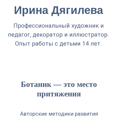
5 %
5%
При покупке
При продлении
абонементов для
абонемента
двух детей.
скидка 5% на
Скидки действует
новый.
на каждый
абонемент.
5
Ботаник — это место
притяжения
Скидка
5%
Бесплатное
Авторские методики развития
занятие на