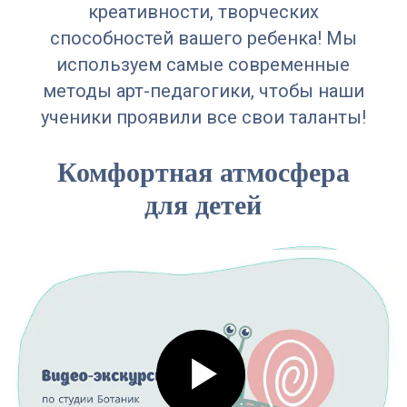
Приведи друга и
праздник
креативности, творческих
получите скидку
способностей вашего ребенка! Мы
Записаться
5% каждому
используем самые современные
методы арт-педагогики, чтобы наши
ученики проявили все свои таланты!
Комфортная атмосфера
для детей
Ботаник —
семейная студия
+7 999 287 77 55
botanic.ss.ekb@mail.com
г. Екатеринбург, пер. Буторина, д.1,
офис 1. Можно пройти с
ул.Куйбышева (парковка за
м."Верный")