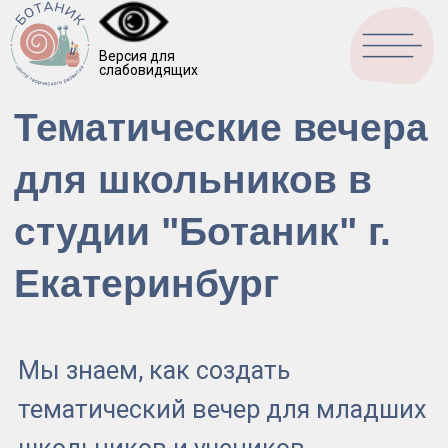
Версия для
слабовидящих
Перезвони
Тематические вечера
для школьников в
студии "Ботаник" г.
Екатеринбург
Мы знаем, как создать
тематический вечер для младших
школьников и учеников
начальных классов, учитывая все
особенности возраста!