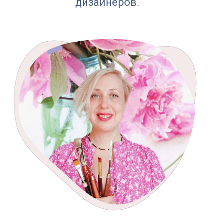
Нажимая на кнопку Записаться вы
соглашаетесь
с
политикой конфиденциальности
5
5
Скидка
Скидка