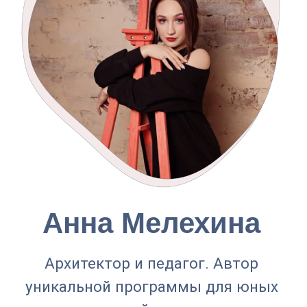
Оставьте заявку на
школьный
праздник
+7
Записаться